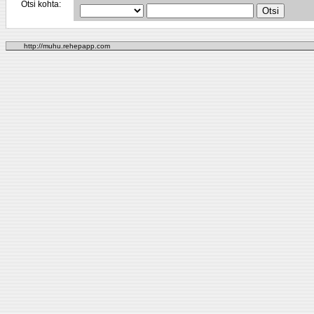
Otsi kohta:
http://muhu.rehepapp.com