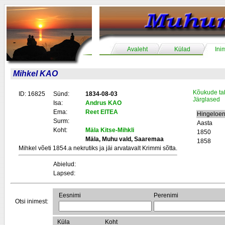
Avaleht
Külad
Ini
Mihkel KAO
Kõukude ta
ID: 16825
Sünd:
1834-08-03
Järglased
Isa:
Andrus KAO
Ema:
Reet EITEA
Hingeloen
Surm:
Aasta
Koht:
Mäla Kitse-Mihkli
1850
Mäla, Muhu vald, Saaremaa
1858
Mihkel võeti 1854.a nekrutiks ja jäi arvatavalt Krimmi sõtta.
Abielud:
Lapsed:
Eesnimi
Perenimi
Otsi inimest:
Küla
Koht