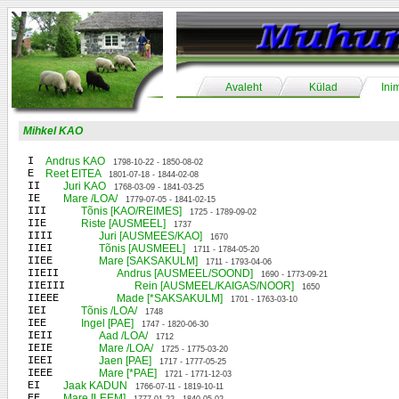
Avaleht
Külad
Ini
Mihkel KAO
I
Andrus KAO
1798-10-22 - 1850-08-02
E
Reet EITEA
1801-07-18 - 1844-02-08
II
Juri KAO
1768-03-09 - 1841-03-25
IE
Mare /LOA/
1779-07-05 - 1841-02-15
III
Tõnis [KAO/REIMES]
1725 - 1789-09-02
IIE
Riste [AUSMEEL]
1737
IIII
Juri [AUSMEES/KAO]
1670
IIEI
Tõnis [AUSMEEL]
1711 - 1784-05-20
IIEE
Mare [SAKSAKULM]
1711 - 1793-04-06
IIEII
Andrus [AUSMEEL/SOOND]
1690 - 1773-09-21
IIEIII
Rein [AUSMEEL/KAIGAS/NOOR]
1650
IIEEE
Made [*SAKSAKULM]
1701 - 1763-03-10
IEI
Tõnis /LOA/
1748
IEE
Ingel [PAE]
1747 - 1820-06-30
IEII
Aad /LOA/
1712
IEIE
Mare /LOA/
1725 - 1775-03-20
IEEI
Jaen [PAE]
1717 - 1777-05-25
IEEE
Mare [*PAE]
1721 - 1771-12-03
EI
Jaak KADUN
1766-07-11 - 1819-10-11
EE
Mare [LEEM]