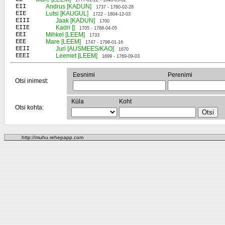
1777-01-22 - 1840-05-02
EII
Andrus [KADUN]
1737 - 1780-02-28
EIE
Lutsi [KAUGUL]
1722 - 1804-12-03
EIII
Jaak [KADUN]
1700
EIIE
Kadri []
1705 - 1788-04-05
EEI
Mihkel [LEEM]
1733
EEE
Mare [LEEM]
1747 - 1798-01-16
EEII
Juri [AUSMEES/KAO]
1670
EEEI
Leemet [LEEM]
1699 - 1769-09-03
Eesnimi
Perenimi
Otsi inimest:
Küla
Koht
Otsi kohta:
http://muhu.rehepapp.com