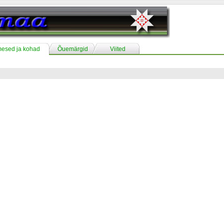
mesed ja kohad
Õuemärgid
Viited