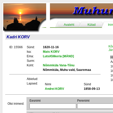
Avaleht
Külad
Ini
Kadri KORV
Kõ
ID: 15566
Sünd:
1820-11-16
Jär
Isa:
Mats KORV
Ema:
Lutsi/Glikeria [MÄND]
H
Surm:
A
Koht:
Nõmmküla Vana-Tõnu
1
Nõmmküla, Muhu vald, Saaremaa
1
1
Abielud:
1
Lapsed:
Nimi
Sünd
Andrei KORV
1858-09-13
Eesnimi
Perenimi
Otsi inimest: