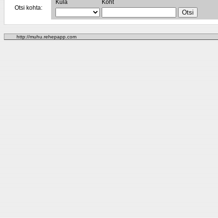
Küla
Koht
Otsi kohta:
http://muhu.rehepapp.com