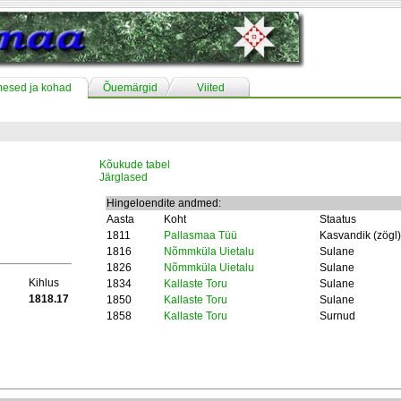
mesed ja kohad
Õuemärgid
Viited
Kõukude tabel
Järglased
Hingeloendite andmed:
Aasta
Koht
Staatus
1811
Pallasmaa Tüü
Kasvandik (zögl)
1816
Nõmmküla Uietalu
Sulane
1826
Nõmmküla Uietalu
Sulane
Kihlus
1834
Kallaste Toru
Sulane
1818.17
1850
Kallaste Toru
Sulane
1858
Kallaste Toru
Surnud