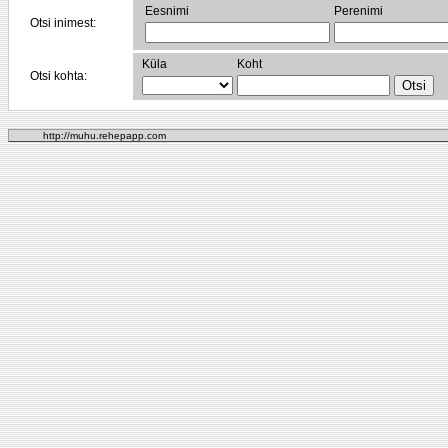
Eesnimi
Perenimi
Otsi inimest:
Küla
Koht
Otsi kohta:
http://muhu.rehepapp.com