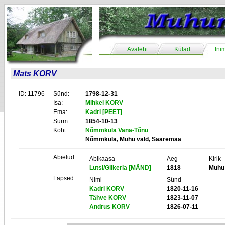
Avaleht
Külad
Ini
Mats KORV
ID: 11796
Sünd:
1798-12-31
Isa:
Mihkel KORV
Ema:
Kadri [PEET]
Surm:
1854-10-13
Koht:
Nõmmküla Vana-Tõnu
Nõmmküla, Muhu vald, Saaremaa
Abielud:
Abikaasa
Aeg
Kirik
Lutsi/Glikeria [MÄND]
1818
Muhu
Lapsed:
Nimi
Sünd
Kadri KORV
1820-11-16
Tähve KORV
1823-11-07
Andrus KORV
1826-07-11