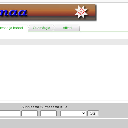
mesed ja kohad
Õuemärgid
Viited
Sünniaasta
Surmaaasta
Küla