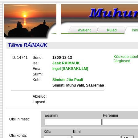
Avaleht
Külad
Ini
Tähve RÄIMAUK
Kõukude tabel
ID: 14741
Sünd:
1800-12-13
Järglased
Isa:
Jaak RÄIMAUK
Ema:
Ingel [SAKSAKULM]
Surm:
Koht:
Simiste Jõe-Poali
Simisti, Muhu vald, Saaremaa
Abielud:
Lapsed:
Eesnimi
Perenimi
Otsi inimest:
Küla
Koht
Otsi kohta: