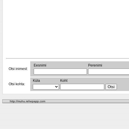
Eesnimi
Perenimi
Otsi inimest:
Küla
Koht
Otsi kohta:
http://muhu.rehepapp.com