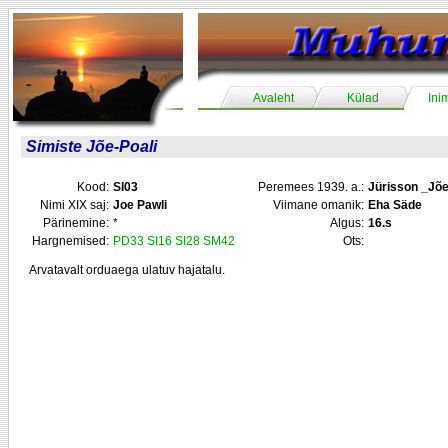
Avaleht
Külad
Ini
Simiste Jõe-Poali
Kood:
SI03
Peremees 1939. a.:
Jürisson _Jõe
Nimi XIX saj:
Joe Pawli
Viimane omanik:
Eha Säde
Pärinemine:
*
Algus:
16.s
Hargnemised:
PD33
SI16
SI28
SM42
Ots:
Arvatavalt orduaega ulatuv hajatalu.