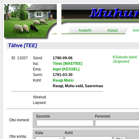
Avaleht
Külad
Ini
Tähve [TEE]
Kõukude tabel
ID: 13207
Sünd:
1780-09-06
Järglased
Isa:
Tõnis [MÄE/TEE]
Ema:
Ingel [KESSEL]
Surm:
1781-03-30
Koht:
Raugi Matsi
Raugi, Muhu vald, Saaremaa
Abielud:
Lapsed:
Eesnimi
Perenimi
Otsi inimest:
Küla
Koht
Otsi kohta: