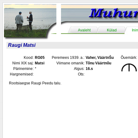
Avaleht
Külad
Ini
Raugi Matsi
Kood:
RG05
Peremees 1939. a.:
Vaher, VäärtnŠu
Õuemärk:
Nimi XIX saj:
Matsi
Viimane omanik:
Tõnu Väärtnõu
Pärinemine:
*
Algus:
16.s
Hargnemised:
Ots:
Rootsiaegse Raugi Peedu talu.