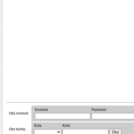
Eesnimi
Perenimi
Otsi inimest:
Küla
Koht
Otsi kohta: