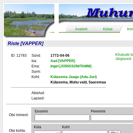
Avaleht
Külad
Ini
Riste [VAPPER]
Kõukude t
ID: 12783
Sünd:
1772-04-06
Järglased
Isa:
Aad [VAPPER]
Ema:
Ingel [JÜRISSON/TAMM]
Surm:
Koht:
Külasema Jaagu (Adu-Juri)
Külasema, Muhu vald, Saaremaa
Abielud:
Lapsed:
Eesnimi
Perenimi
Otsi inimest:
Küla
Koht
Otsi kohta: