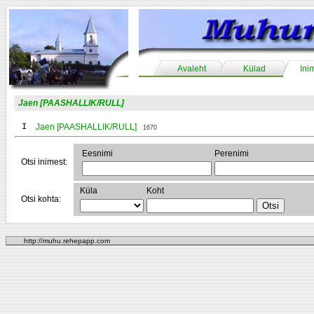
Avaleht
Külad
Ini
Jaen [PAASHALLIK/RULL]
I
Jaen [PAASHALLIK/RULL]
1670
Eesnimi
Perenimi
Otsi inimest:
Küla
Koht
Otsi kohta:
http://muhu.rehepapp.com