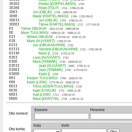
1712 - 1785-12-10
IEIEI
Peeter [KOPPEL/MÕIS]
1720
IEIEE
Riste [TÖLP]
1714 - 1789-01-08
IEEI
Juri [OBLIK]
1744 - 1808-08-28
IEEE
Made [PÄRTEL/MÄGI]
1749 - 1792-09-01
IEEII
Juri [OBLIK]
1703 - 1780-01-23
IEEEI
Tähve [PÄRTEL/MÄGI]
1717 - 1777-05-25
EI
Tähve OBUKAK
1810-12-06 - 1868-09-04
EE
Mare TUULMÄGI
1808-01-30 - 1889-11-21
EII
Mihkel OBUKAK
1770-09-16 - 1830-12-19
EIE
Mare [AUVÄÄRT]
1784-07-03
EIII
Juri [OBUKAK/ARM]
1742
EIIII
Hendrik [OBUKAK/ARM]
1711 - 1781-09-30
EIIIE
Mare []
1719 - 1779-12-25
EIEI
Laas [AUVÄÄRT]
1742
EIEE
Mare [TAMMIK]
1743 - 1808-05-22
EIEII
Jaak [AUVÄÄRT]
1690 - 1758-11-11
EIEEI
Jaen [TAMMIK]
1700 - 1770-04-07
EIEEE
Kadri []
1702
EEI
Käsper TUULMÄGI
1760 - 1828-07-05
EEE
Kadri [LIISK]
1773-09-14 - 1838-05-15
EEII
Tõnis [ADER/TUULMÄGI]
1720
EEIE
Ingel [USKLIK]
1721 - 1806-11-28
EEEI
Aad [LIISK]
1717 - 1789-02-07
EEEE
Mare [KERSTIK]
1730 - 1790-01-31
Eesnimi
Perenimi
Otsi inimest:
Küla
Koht
Otsi kohta: