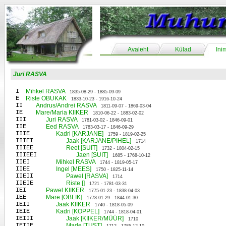
Avaleht
Külad
Ini
Juri RASVA
I
Mihkel RASVA
1835-08-29 - 1885-09-09
E
Riste OBUKAK
1833-10-23 - 1916-10-24
II
Andrus/Andrei RASVA
1811-09-07 - 1869-03-04
IE
Mare/Maria KIIKER
1810-06-22 - 1883-02-02
III
Juri RASVA
1781-03-02 - 1846-09-01
IIE
Eed RASVA
1783-03-17 - 1846-09-29
IIIE
Kadri [KARJANE]
1759 - 1819-02-25
IIIEI
Jaak [KARJANE/PIHEL]
1714
IIIEE
Reet [SUIT]
1732 - 1804-02-15
IIIEEI
Jaen [SUIT]
1685 - 1768-10-12
IIEI
Mihkel RASVA
1744 - 1819-05-17
IIEE
Ingel [MEES]
1750 - 1825-11-14
IIEII
Pawel [RASVA]
1714
IIEIE
Riste []
1721 - 1781-03-31
IEI
Pawel KIIKER
1775-01-23 - 1838-04-03
IEE
Mare [OBLIK]
1778-01-29 - 1844-01-30
IEII
Jaak KIIKER
1740 - 1818-05-09
IEIE
Kadri [KOPPEL]
1744 - 1818-04-01
IEIII
Jaak [KIIKER/MÜÜR]
1710
IEIIE
Made [TUST]