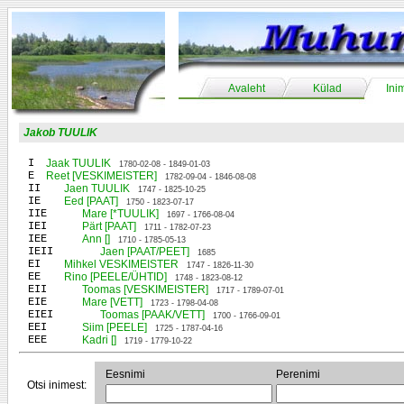
Avaleht
Külad
Ini
Jakob TUULIK
I
Jaak TUULIK
1780-02-08 - 1849-01-03
E
Reet [VESKIMEISTER]
1782-09-04 - 1846-08-08
II
Jaen TUULIK
1747 - 1825-10-25
IE
Eed [PAAT]
1750 - 1823-07-17
IIE
Mare [*TUULIK]
1697 - 1766-08-04
IEI
Pärt [PAAT]
1711 - 1782-07-23
IEE
Ann []
1710 - 1785-05-13
IEII
Jaen [PAAT/PEET]
1685
EI
Mihkel VESKIMEISTER
1747 - 1826-11-30
EE
Rino [PEELE/ÜHTID]
1748 - 1823-08-12
EII
Toomas [VESKIMEISTER]
1717 - 1789-07-01
EIE
Mare [VETT]
1723 - 1798-04-08
EIEI
Toomas [PAAK/VETT]
1700 - 1766-09-01
EEI
Siim [PEELE]
1725 - 1787-04-16
EEE
Kadri []
1719 - 1779-10-22
Eesnimi
Perenimi
Otsi inimest: