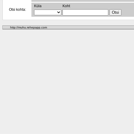
Küla
Koht
Otsi kohta:
http://muhu.rehepapp.com