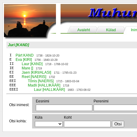
Avaleht
Külad
Ini
Juri [KAND]
I
Pärt KAND
1738 - 1824-10-20
E
Eva [KIRI]
1756 - 1840-10-29
II
Laur [KAND]
1718 - 1768-10-02
IE
Mare []
1719
EI
Jaen [KIRI/ALASI]
1711 - 1795-01-23
EE
Reet [NAERIS]
1732
EEI
Tõnis [NAERIS]
1715 - 1803-03-04
EEE
Madli [HALLIKÄÄR]
1718
EEEI
Laur [HALLIKÄÄR]
1683 - 1763-08-02
Eesnimi
Perenimi
Otsi inimest:
Küla
Koht
Otsi kohta: