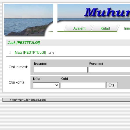
Avaleht
Külad
Ini
Jaak [PESTI/TULGI]
I
Mats [PESTI/TULGI]
1675
Eesnimi
Perenimi
Otsi inimest:
Küla
Koht
Otsi kohta:
http://muhu.rehepapp.com