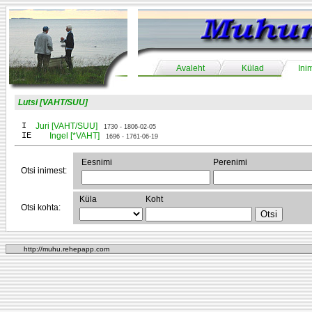
Avaleht
Külad
Ini
Lutsi [VAHT/SUU]
I
Juri [VAHT/SUU]
1730 - 1806-02-05
IE
Ingel [*VAHT]
1696 - 1761-06-19
Eesnimi
Perenimi
Otsi inimest:
Küla
Koht
Otsi kohta:
http://muhu.rehepapp.com