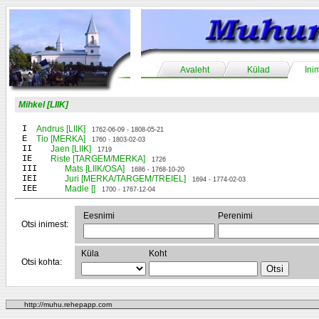
Avaleht
Külad
Ini
Mihkel [LIIK]
I
Andrus [LIIK]
1762-06-09 - 1808-05-21
E
Tio [MERKA]
1760 - 1803-02-03
II
Jaen [LIIK]
1719
IE
Riste [TARGEM/MERKA]
1726
III
Mats [LIIK/OSA]
1686 - 1768-10-20
IEI
Juri [MERKA/TARGEM/TREIEL]
1694 - 1774-02-03
IEE
Madle []
1700 - 1767-12-04
Eesnimi
Perenimi
Otsi inimest:
Küla
Koht
Otsi kohta:
http://muhu.rehepapp.com