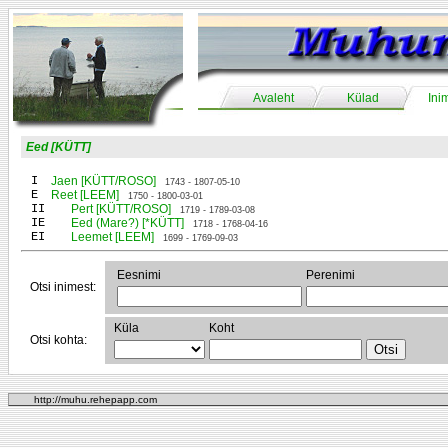
Avaleht
Külad
Ini
Eed [KÜTT]
I
Jaen [KÜTT/ROSO]
1743 - 1807-05-10
E
Reet [LEEM]
1750 - 1800-03-01
II
Pert [KÜTT/ROSO]
1719 - 1789-03-08
IE
Eed (Mare?) [*KÜTT]
1718 - 1768-04-16
EI
Leemet [LEEM]
1699 - 1769-09-03
Eesnimi
Perenimi
Otsi inimest:
Küla
Koht
Otsi kohta:
http://muhu.rehepapp.com