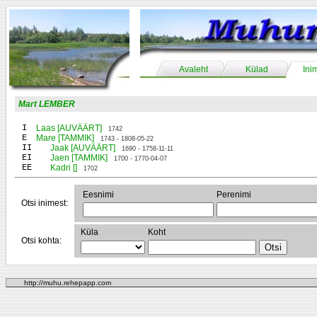
Avaleht
Külad
Ini
Mart LEMBER
I
Laas [AUVÄÄRT]
1742
E
Mare [TAMMIK]
1743 - 1808-05-22
II
Jaak [AUVÄÄRT]
1690 - 1758-11-11
EI
Jaen [TAMMIK]
1700 - 1770-04-07
EE
Kadri []
1702
Eesnimi
Perenimi
Otsi inimest:
Küla
Koht
Otsi kohta:
http://muhu.rehepapp.com