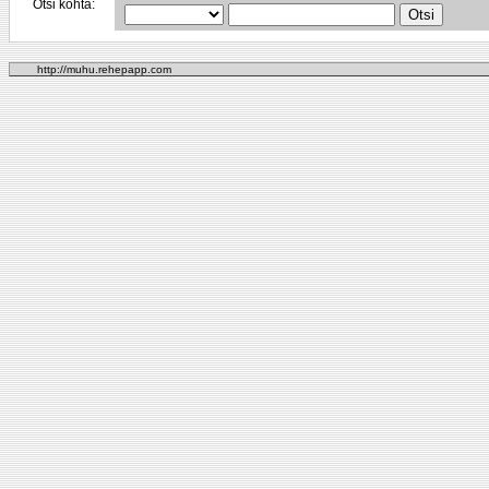
Otsi kohta:
http://muhu.rehepapp.com