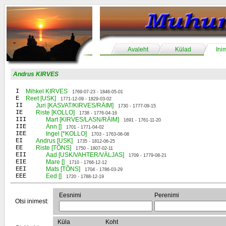
Avaleht
Külad
Ini
Andrus KIRVES
I
Mihkel KIRVES
1769-07-23 - 1846-05-01
E
Reet [USK]
1771-12-09 - 1829-03-02
II
Juri [KASVAT/KIRVES/RÄIM]
1730 - 1777-09-15
IE
Riste [KOLLO]
1738 - 1776-04-16
III
Mart [KIRVES/LASN/RÄIM]
1691 - 1761-11-20
IIE
Ann []
1701 - 1771-04-02
IEE
Ingel [*KOLLO]
1703 - 1763-06-08
EI
Andrus [USK]
1735 - 1812-06-25
EE
Riste [TÕNS]
1750 - 1807-02-11
EII
Aad [USK/VAHTER/VÄLJAS]
1709 - 1779-08-21
EIE
Mare []
1710 - 1766-12-12
EEI
Mats [TÕNS]
1704 - 1786-03-29
EEE
Eed []
1720 - 1788-12-19
Eesnimi
Perenimi
Otsi inimest:
Küla
Koht