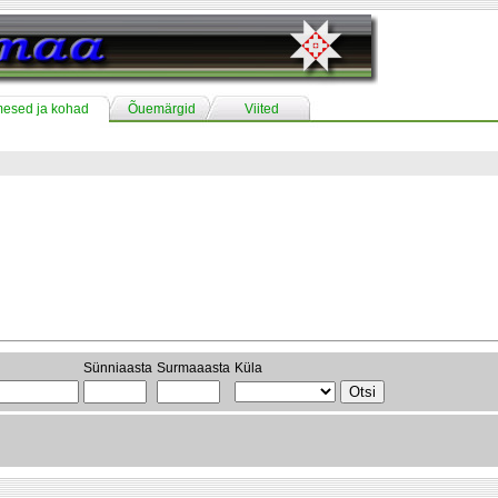
mesed ja kohad
Õuemärgid
Viited
Sünniaasta
Surmaaasta
Küla