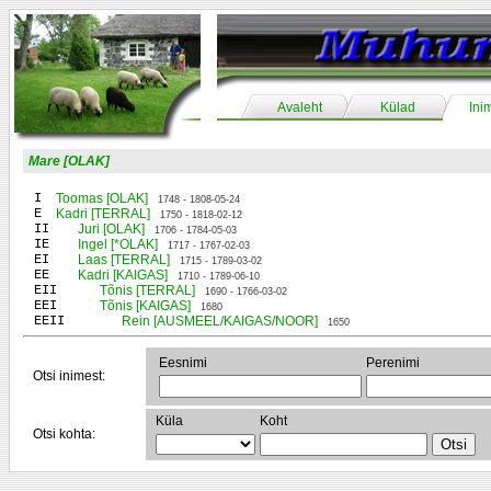
Avaleht
Külad
Ini
Mare [OLAK]
I
Toomas [OLAK]
1748 - 1808-05-24
E
Kadri [TERRAL]
1750 - 1818-02-12
II
Juri [OLAK]
1706 - 1784-05-03
IE
Ingel [*OLAK]
1717 - 1767-02-03
EI
Laas [TERRAL]
1715 - 1789-03-02
EE
Kadri [KAIGAS]
1710 - 1789-06-10
EII
Tõnis [TERRAL]
1690 - 1766-03-02
EEI
Tõnis [KAIGAS]
1680
EEII
Rein [AUSMEEL/KAIGAS/NOOR]
1650
Eesnimi
Perenimi
Otsi inimest:
Küla
Koht
Otsi kohta: