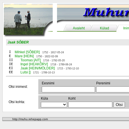
Avaleht
Külad
Ini
Jaak SÕBER
I
Mihkel [SÕBER]
1752 - 1817-05-24
E
Mare [HEIN]
1750 - 1822-02-09
II
Toomas [AIT]
1716 - 1792-05-20
IE
Ingel [HEAKÕRV]
1718 - 1789-06-24
EI
Jaak [HEIN/MÖLDER]
1715 - 1793-12-10
EE
Lutsi []
1721 - 1789-10-13
Eesnimi
Perenimi
Otsi inimest:
Küla
Koht
Otsi kohta:
http://muhu.rehepapp.com