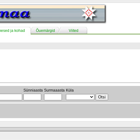
mesed ja kohad
Õuemärgid
Viited
Sünniaasta
Surmaaasta
Küla