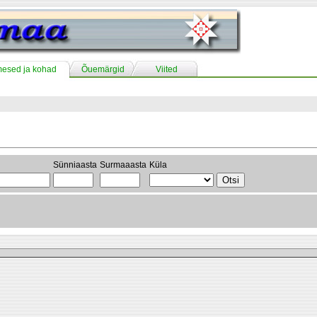
mesed ja kohad
Õuemärgid
Viited
Sünniaasta
Surmaaasta
Küla