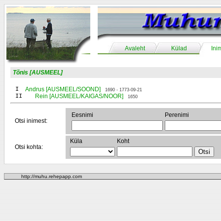
Avaleht
Külad
Ini
Tõnis [AUSMEEL]
I
Andrus [AUSMEEL/SOOND]
1690 - 1773-09-21
II
Rein [AUSMEEL/KAIGAS/NOOR]
1650
Eesnimi
Perenimi
Otsi inimest:
Küla
Koht
Otsi kohta:
http://muhu.rehepapp.com