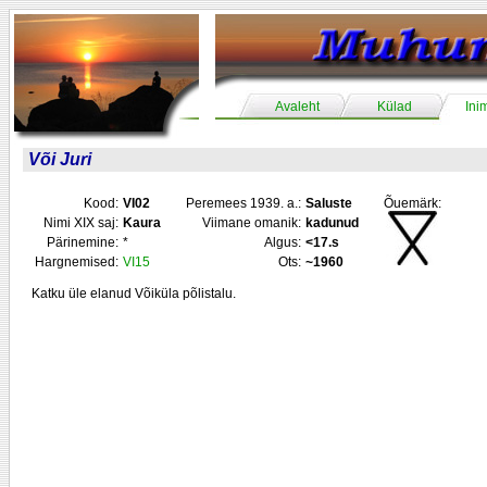
Avaleht
Külad
Ini
Või Juri
Kood:
VI02
Peremees 1939. a.:
Saluste
Õuemärk:
Nimi XIX saj:
Kaura
Viimane omanik:
kadunud
Pärinemine:
*
Algus:
<17.s
Hargnemised:
VI15
Ots:
~1960
Katku üle elanud Võiküla põlistalu.