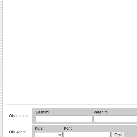
Eesnimi
Perenimi
Otsi inimest:
Küla
Koht
Otsi kohta: