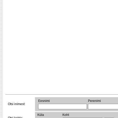
Eesnimi
Perenimi
Otsi inimest:
Küla
Koht