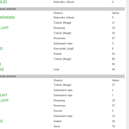
ÕLD]
Nekrutiks võetud
0
loendi andmed:
Staatus
Vanus
UXHÖVDEN
Nekrutiks võetud
0
Tüdruk (Magd)
17
i LUHT
Perepoeg
13
Tüdruk (Magd)
35
Peremees
47
Sulasepere laps
3
LD
Kasvandik (zögl)
6
Sulane
43
Tüdruk (Magd)
60
]
50
O]
Lesk
40
loendi andmed:
Staatus
Vanus
Tüdruk (Magd)
27
Sulasepere laps
1
 LUHT
Sulasepere laps
7
i LUHT
Perepoeg
23
Peremees
57
Surnud
0
Sulasepere laps
13
LD
Sulane
16
Vanur
70