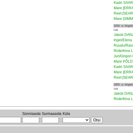
Kadri SAAR
Mare [ERRA
Reet [SEAR
Mare [SIMM
1834. a. hinge
Isik
Jakob DAN
Ingel/Elen
Ruudu/Rai
Riste/Irina
Juri/Grigor
Mare PÕLD
Kadri SAAR
Mare [ERRA
Reet [SEAR
1850. a. hinge
Isik
Jakob DAN
Riste/Irina
Sünniaasta
Surmaaasta
Küla