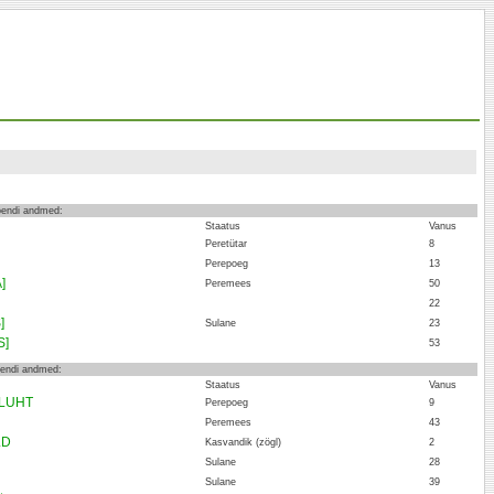
loendi andmed:
Staatus
Vanus
Peretütar
8
Perepoeg
13
]
Peremees
50
22
]
Sulane
23
S]
53
oendi andmed:
Staatus
Vanus
i LUHT
Perepoeg
9
Peremees
43
LD
Kasvandik (zögl)
2
Sulane
28
Sulane
39