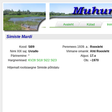
Avaleht
Külad
Ini
Simiste Mardi
Kood:
SI09
Peremees 1939. a.:
Roosleht
Nimi XIX saj:
Ustallo
Viimane omanik:
Ahti Roosleht
Pärinemine:
*
Algus:
17.s
Hargnemised:
KV28
SI18
SI22
SI23
Ots:
~1970
Hiljemalt rootsiaegne Simiste põlistalu