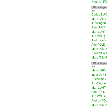
Hindrich [P
1816. a. hinge
Isik
Carlos B
Mare JÄRV
Juri/Grigor
Ann LUHT
Mart LUHT
Juri PÕLD
Andrus PÕ
Ado PÕLD
Mare PÕLD
Reet [SEAR
Mare [SIMM
1826. a. hinge
Isik
Mare JÄRV
Ingel LUHT
Riste/Irina
Juri/Grigor
Mart LUHT
Ado PÕLD
Juri PÕLD
Andrus PÕ
Mare PÕLD