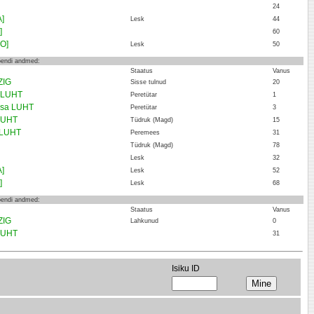
24
]
Lesk
44
]
60
O]
Lesk
50
loendi andmed:
Staatus
Vanus
ZIG
Sisse tulnud
20
a LUHT
Peretütar
1
ssa LUHT
Peretütar
3
 LUHT
Tüdruk (Magd)
15
i LUHT
Peremees
31
Tüdruk (Magd)
78
Lesk
32
]
Lesk
52
]
Lesk
68
loendi andmed:
Staatus
Vanus
ZIG
Lahkunud
0
 LUHT
31
Isiku ID