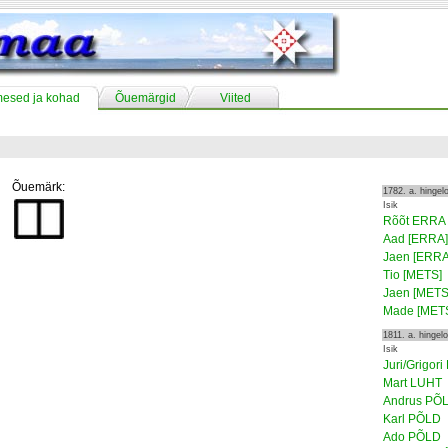
mesed ja kohad
Õuemärgid
Viited
Õuemärk:
1782. a. hinge
Isik
Rõõt ERRA
Aad [ERRA]
Jaen [ERRA
Tio [METS]
Jaen [METS
Made [MET
1811. a. hingel
Isik
Juri/Grigor
Mart LUHT
Andrus PÕ
Karl PÕLD
Ado PÕLD