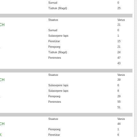
Surnud
0
Tüdruk (Magd)
25
Staatus
Vanus
ICH
21
Surnud
0
Sulasepere laps
1
Peretütar
15
K
Perepoeg
21
Tüdruk (Magd)
24
Peremees
47
43
Staatus
Vanus
ICH
29
Sulasepere laps
6
Sulasepere laps
8
K
Perepoeg
29
Peremees
55
51
Staatus
Vanus
ICH
44
Perepoeg
1
K
Peretütar
6