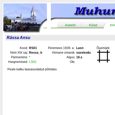
Avaleht
Külad
Ini
Rässa Ansu
Kood:
RS01
Peremees 1939. a.:
Lasn
Õuemärk:
Nimi XIX saj:
Ressa_b
Viimane omanik:
suvekodu
Pärinemine:
*
Algus:
16.s
Hargnemised:
LS02
Ots:
Peale katku taasasustatud põlistalu