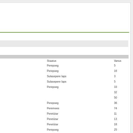
Staatus
Vanus
Perepoeg
5
Perepoeg
16
Sulasepere laps
3
Sulasepere laps
5
Perepoeg
33
32
50
Perepoeg
36
Peremees
74
Peretütar
11
Peretütar
13
Peretütar
18
Perepoeg
25