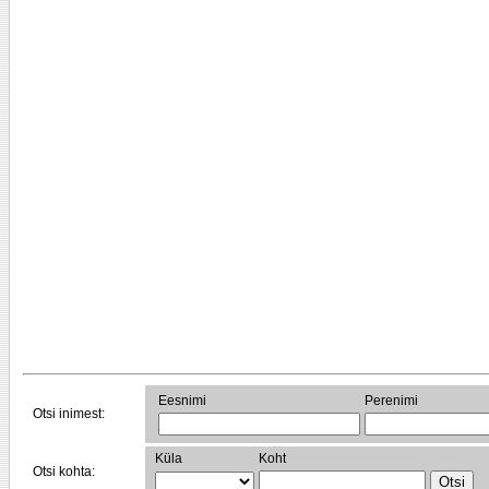
Eesnimi
Perenimi
Otsi inimest:
Küla
Koht
Otsi kohta: