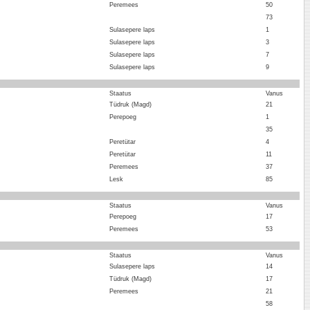
Peremees
50
73
Sulasepere laps
1
Sulasepere laps
3
Sulasepere laps
7
Sulasepere laps
9
Staatus
Vanus
Tüdruk (Magd)
21
Perepoeg
1
35
Peretütar
4
Peretütar
11
Peremees
37
Lesk
85
Staatus
Vanus
Perepoeg
17
Peremees
53
Staatus
Vanus
Sulasepere laps
14
Tüdruk (Magd)
17
Peremees
21
58