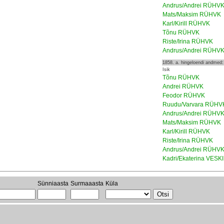
Andrus/Andrei RÜHV
Mats/Maksim RÜHVK
Karl/Kirill RÜHVK
Tõnu RÜHVK
Riste/Irina RÜHVK
Andrus/Andrei RÜHV
1858. a. hingeloendi andmed:
Isik
Tõnu RÜHVK
Andrei RÜHVK
Feodor RÜHVK
Ruudu/Varvara RÜHV
Andrus/Andrei RÜHV
Mats/Maksim RÜHVK
Karl/Kirill RÜHVK
Riste/Irina RÜHVK
Andrus/Andrei RÜHV
Kadri/Ekaterina VESKI
Sünniaasta
Surmaaasta
Küla