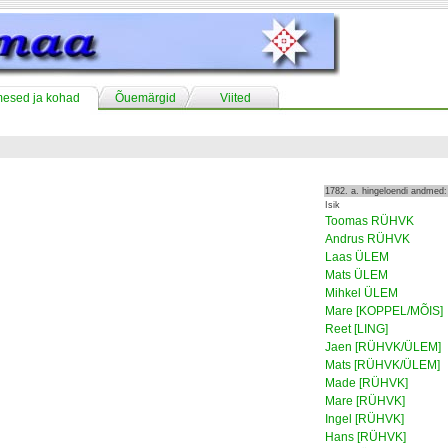
mesed ja kohad
Õuemärgid
Viited
1782. a. hingeloendi andmed:
Isik
Toomas RÜHVK
Andrus RÜHVK
Laas ÜLEM
Mats ÜLEM
Mihkel ÜLEM
Mare [KOPPEL/MÕIS]
Reet [LING]
Jaen [RÜHVK/ÜLEM]
Mats [RÜHVK/ÜLEM]
Made [RÜHVK]
Mare [RÜHVK]
Ingel [RÜHVK]
Hans [RÜHVK]