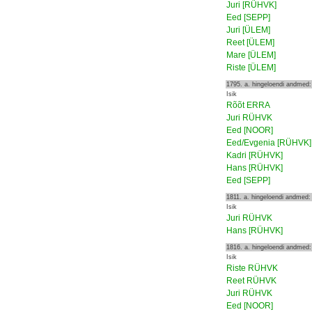
Juri [RÜHVK]
Eed [SEPP]
Juri [ÜLEM]
Reet [ÜLEM]
Mare [ÜLEM]
Riste [ÜLEM]
1795. a. hingeloendi andmed:
Isik
Rõõt ERRA
Juri RÜHVK
Eed [NOOR]
Eed/Evgenia [RÜHVK]
Kadri [RÜHVK]
Hans [RÜHVK]
Eed [SEPP]
1811. a. hingeloendi andmed:
Isik
Juri RÜHVK
Hans [RÜHVK]
1816. a. hingeloendi andmed:
Isik
Riste RÜHVK
Reet RÜHVK
Juri RÜHVK
Eed [NOOR]