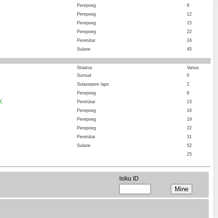
K
Perepoeg
9
Perepoeg
12
Perepoeg
15
Perepoeg
22
Peretütar
24
K
Sulane
45
Staatus
Vanus
Surnud
0
Sulasepere laps
2
Perepoeg
8
K
Peretütar
13
K
Perepoeg
16
Perepoeg
19
Perepoeg
22
Peretütar
31
K
Sulane
52
25
Isiku ID