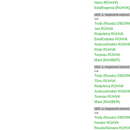
Hans [RÜHVK]
Eed/Evgenia [RÜHVK]
1826. a. hingeloendi andmed:
Isik
Truta (Ruudu) DIEDR
Juri RÜHVK
Riste/Irina RÜHVK
Eed/Evdokia RÜHVK
Andrus/Andrei RÜHV
Riste RÜHVK
Toomas RÜHVK
Mare [NAABER]
1834. a. hingeloendi andmed:
Isik
Truta (Ruudu) DIEDR
Tõnu RÜHVK
Riste/Irina RÜHVK
Andrus/Andrei RÜHV
Toomas RÜHVK
Mare [NAABER]
1850. a. hingeloendi andmed:
Isik
Truta (Ruudu) DIEDR
Feodor RÜHVK
Ruudu/Varvara RÜHV