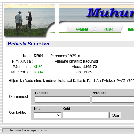
Avaleht
Külad
Ini
Rebaski Suurekivi
Kood:
RB09
Peremees 1939. a.:
Nimi XIX saj:
Viimane omanik:
kadunud
Pärinemine:
KL26
Algus:
1865-70
Hargnemised:
RB04
Ots:
1925
Hiljem ka Aadu nime kandnud koha sai Kallaste Pärdi Aad/Aleksei PAAT #79
Eesnimi
Perenimi
Otsi inimest:
Küla
Koht
Otsi kohta:
http://muhu.rehepapp.com