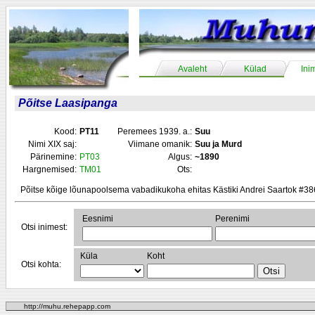
Avaleht
Külad
Ini
Põitse Laasipanga
Kood:
PT11
Peremees 1939. a.:
Suu
Nimi XIX saj:
Viimane omanik:
Suu ja Murd
Pärinemine:
PT03
Algus:
~1890
Hargnemised:
TM01
Ots:
Põitse kõige lõunapoolsema vabadikukoha ehitas Kästiki Andrei Saartok #3
Eesnimi
Perenimi
Otsi inimest:
Küla
Koht
Otsi kohta:
http://muhu.rehepapp.com