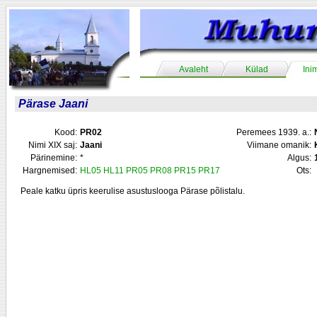
Avaleht
Külad
Ini
Pärase Jaani
Kood:
PR02
Peremees 1939. a.:
Nimi XIX saj:
Jaani
Viimane omanik:
Pärinemine:
*
Algus:
Hargnemised:
HL05
HL11
PR05
PR08
PR15
PR17
Ots:
Peale katku üpris keerulise asustuslooga Pärase põlistalu.