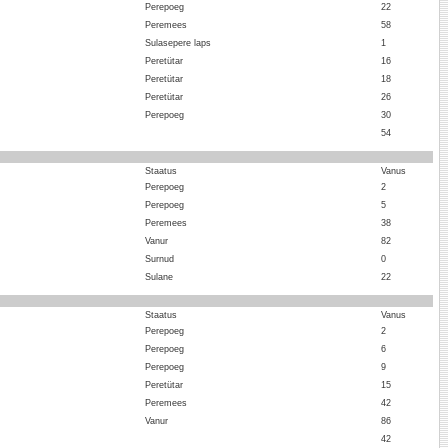
Perepoeg
22
Peremees
58
Sulasepere laps
1
Peretütar
16
Peretütar
18
Peretütar
26
Perepoeg
30
54
Staatus
Vanus
Perepoeg
2
Perepoeg
5
Peremees
38
Vanur
82
Surnud
0
Sulane
22
Staatus
Vanus
Perepoeg
2
Perepoeg
6
Perepoeg
9
Peretütar
15
Peremees
42
Vanur
86
42