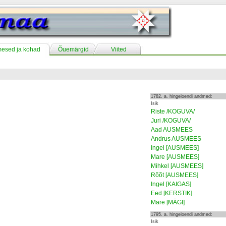
mesed ja kohad
Õuemärgid
Viited
1782. a. hingeloendi andmed:
Isik
Riste /KOGUVA/
Juri /KOGUVA/
Aad AUSMEES
Andrus AUSMEES
Ingel [AUSMEES]
Mare [AUSMEES]
Mihkel [AUSMEES]
Rõõt [AUSMEES]
Ingel [KAIGAS]
Eed [KERSTIK]
Mare [MÄGI]
1795. a. hingeloendi andmed:
Isik