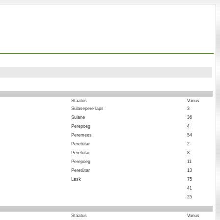
Staatus
Vanus
Sulasepere laps
3
Sulane
36
Perepoeg
4
Peremees
54
Peretütar
2
Peretütar
8
Perepoeg
11
Peretütar
13
Lesk
75
41
25
Staatus
Vanus