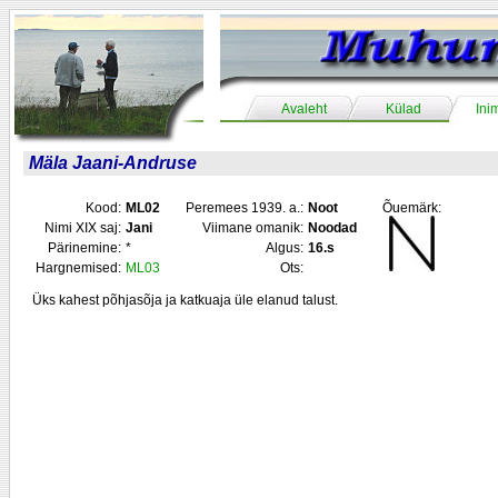
Avaleht
Külad
Ini
Mäla Jaani-Andruse
Kood:
ML02
Peremees 1939. a.:
Noot
Õuemärk:
Nimi XIX saj:
Jani
Viimane omanik:
Noodad
Pärinemine:
*
Algus:
16.s
Hargnemised:
ML03
Ots:
Üks kahest põhjasõja ja katkuaja üle elanud talust.