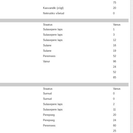
75
Kasvandik (zögl)
20
Nekrutiks võetud
0
Staatus
Vanus
Sulasepere laps
1
Sulasepere laps
3
Sulasepere laps
12
Sulane
16
Sulane
19
Peremees
52
Vanur
96
24
52
85
Staatus
Vanus
Surnud
0
Surnud
0
Sulasepere laps
2
Sulasepere laps
11
Perepoeg
20
Perepoeg
24
Peremees
60
25