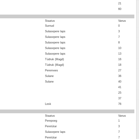
21
60
Staatus
Vanus
Surnud
0
Sulasepere laps
3
Sulasepere laps
7
Sulasepere laps
8
Sulasepere laps
10
Sulasepere laps
13
Tüdruk (Magd)
16
Tüdruk (Magd)
18
Peremees
27
Sulane
36
Sulane
40
41
25
37
Lesk
76
Staatus
Vanus
Perepoeg
1
Peretütar
3
Sulasepere laps
7
Peretütar
7