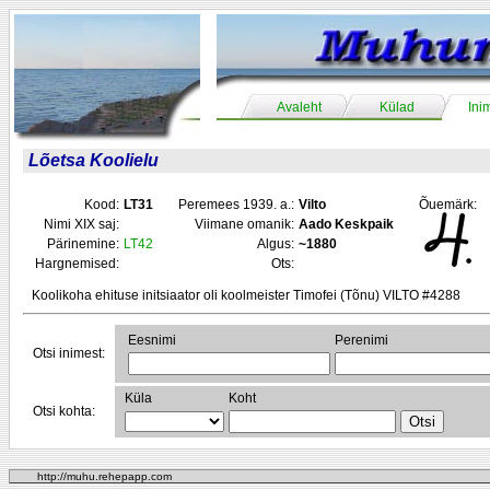
Avaleht
Külad
Ini
Lõetsa Koolielu
Kood:
LT31
Peremees 1939. a.:
Vilto
Õuemärk:
Nimi XIX saj:
Viimane omanik:
Aado Keskpaik
Pärinemine:
LT42
Algus:
~1880
Hargnemised:
Ots:
Koolikoha ehituse initsiaator oli koolmeister Timofei (Tõnu) VILTO #4288
Eesnimi
Perenimi
Otsi inimest:
Küla
Koht
Otsi kohta:
http://muhu.rehepapp.com