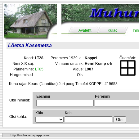
Avaleht
Külad
Ini
Lõetsa Kasemetsa
Kood:
LT28
Peremees 1939. a.:
Koppel
Õuemärk:
Nimi XIX saj:
Viimane omanik:
Henri Komp s-k
Pärinemine:
LT05
Algus:
1907
Hargnemised:
Ots:
Koha rajas Kearu (Jaaniõue) Juri poeg Timofei KOPPEL #19658.
Eesnimi
Perenimi
Otsi inimest:
Küla
Koht
Otsi kohta:
http://muhu.rehepapp.com