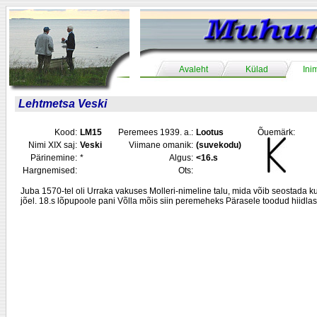
Avaleht
Külad
Ini
Lehtmetsa Veski
Kood:
LM15
Peremees 1939. a.:
Lootus
Õuemärk:
Nimi XIX saj:
Veski
Viimane omanik:
(suvekodu)
Pärinemine:
*
Algus:
<16.s
Hargnemised:
Ots:
Juba 1570-tel oli Urraka vakuses Molleri-nimeline talu, mida võib seostada 
jõel. 18.s lõpupoole pani Võlla mõis siin peremeheks Pärasele toodud hiidla