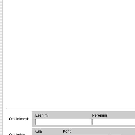
Eesnimi
Perenimi
Otsi inimest:
Küla
Koht