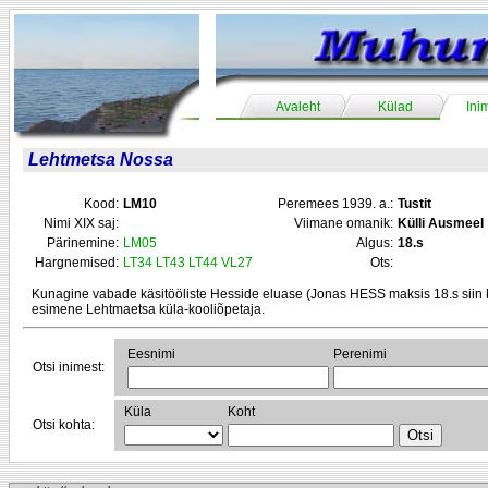
Avaleht
Külad
Ini
Lehtmetsa Nossa
Kood:
LM10
Peremees 1939. a.:
Tustit
Nimi XIX saj:
Viimane omanik:
Külli Ausmeel
Pärinemine:
LM05
Algus:
18.s
Hargnemised:
LT34
LT43
LT44
VL27
Ots:
Kunagine vabade käsitööliste Hesside eluase (Jonas HESS maksis 18.s siin k
esimene Lehtmaetsa küla-kooliõpetaja.
Eesnimi
Perenimi
Otsi inimest:
Küla
Koht
Otsi kohta: