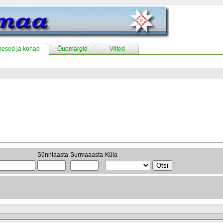
mesed ja kohad
Õuemärgid
Viited
Sünniaasta
Surmaaasta
Küla