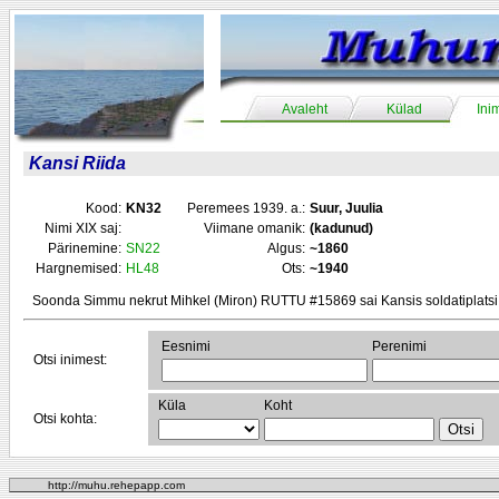
Avaleht
Külad
Ini
Kansi Riida
Kood:
KN32
Peremees 1939. a.:
Suur, Juulia
Nimi XIX saj:
Viimane omanik:
(kadunud)
Pärinemine:
SN22
Algus:
~1860
Hargnemised:
HL48
Ots:
~1940
Soonda Simmu nekrut Mihkel (Miron) RUTTU #15869 sai Kansis soldatiplatsi
Eesnimi
Perenimi
Otsi inimest:
Küla
Koht
Otsi kohta:
http://muhu.rehepapp.com