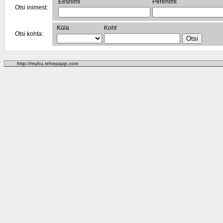
Eesnimi
Perenimi
Otsi inimest:
Küla
Koht
Otsi kohta:
http://muhu.rehepapp.com