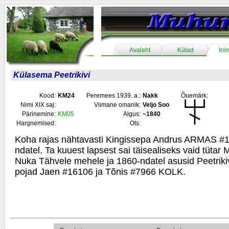
Avaleht
Külad
Ini
Külasema Peetrikivi
Kood:
KM24
Peremees 1939. a.:
Nakk
Õuemärk:
Nimi XIX saj:
Viimane omanik:
Veljo Soo
Pärinemine:
KM05
Algus:
~1840
Hargnemised:
Ots:
Koha rajas nähtavasti Kingissepa Andrus ARMAS #
ndatel. Ta kuuest lapsest sai täisealiseks vaid tütar 
Nuka Tähvele mehele ja 1860-ndatel asusid Peetriki
pojad Jaen #16106 ja Tõnis #7966 KOLK.