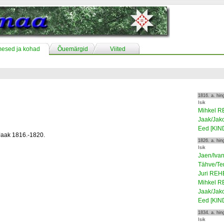
mesed ja kohad
Õuemärgid
Viited
1816. a. hi
Isik
Mihkel 
Jaak/Ja
Eed [KIN
Jaak 1816.-1820.
1826. a. hi
Isik
Jaen/Iv
Tähve/Te
Juri RE
Mihkel 
Jaak/Ja
Eed [KIN
1834. a. hi
Isik