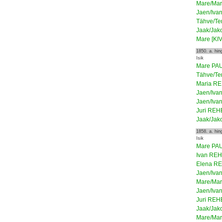
Mare/Ma
Jaen/Iv
Tähve/Te
Jaak/Ja
Mare [KI
1850. a. hi
Isik
Mare PA
Tähve/Te
Maria R
Jaen/Iv
Jaen/Iv
Juri RE
Jaak/Ja
1858. a. hi
Isik
Mare PA
Ivan RE
Elena R
Jaen/Iv
Mare/Ma
Jaen/Iv
Juri RE
Jaak/Ja
Mare/Ma