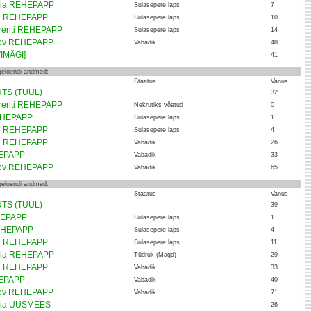
ria REHEPAPP
Sulasepere laps
7
an REHEPAPP
Sulasepere laps
10
renti REHEPAPP
Sulasepere laps
14
kov REHEPAPP
Vabadik
48
VIMÄGI]
41
ngeloendi andmed:
Staatus
Vanus
UTS (TUUL)
32
renti REHEPAPP
Nekrutiks võetud
0
EHEPAPP
Sulasepere laps
1
an REHEPAPP
Sulasepere laps
4
an REHEPAPP
Vabadik
26
HEPAPP
Vabadik
33
kov REHEPAPP
Vabadik
65
ngeloendi andmed:
Staatus
Vanus
UTS (TUUL)
39
HEPAPP
Sulasepere laps
1
EHEPAPP
Sulasepere laps
4
an REHEPAPP
Sulasepere laps
11
ria REHEPAPP
Tüdruk (Magd)
29
an REHEPAPP
Vabadik
33
HEPAPP
Vabadik
40
kov REHEPAPP
Vabadik
71
ria UUSMEES
26