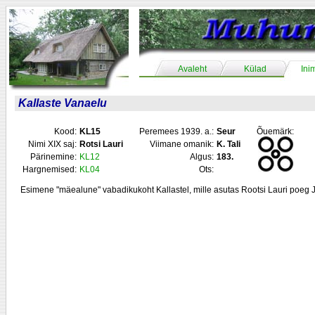
Avaleht
Külad
Ini
Kallaste Vanaelu
Kood:
KL15
Peremees 1939. a.:
Seur
Õuemärk:
Nimi XIX saj:
Rotsi Lauri
Viimane omanik:
K. Tali
Pärinemine:
KL12
Algus:
183.
Hargnemised:
KL04
Ots:
Esimene "mäealune" vabadikukoht Kallastel, mille asutas Rootsi Lauri poeg 