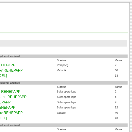
ngeloendi andmed:
Staatus
Vanus
REHEPAPP
Perepoeg
2
kov REHEPAPP
Vabadik
30
DEL]
33
ngeloendi andmed:
Staatus
Vanus
an REHEPAPP
Sulasepere laps
2
renti REHEPAPP
Sulasepere laps
6
HEPAPP
Sulasepere laps
9
REHEPAPP
Sulasepere laps
12
kov REHEPAPP
Vabadik
40
DEL]
43
ngeloendi andmed:
Staatus
Vanus