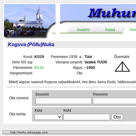
Avaleht
Külad
Ini
Koguva (Põllu)Nuka
Kood:
KG19
Peremees 1939. a.:
Tüür
Õuemärk:
Nimi XIX saj:
Viimane omanik:
Valdek TÜÜR
Pärinemine:
KG18
Algus:
~1900
Hargnemised:
Ots:
Mäelt alguse saanud Koguva vabadikukoht, mis tänu Jurna Eedu "aktiivsusele
Eesnimi
Perenimi
Otsi inimest:
Küla
Koht
Otsi kohta:
http://muhu.rehepapp.com