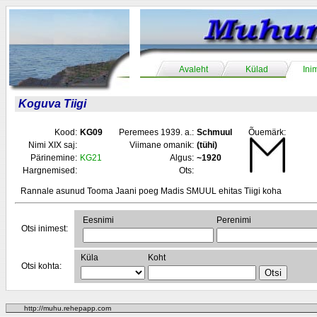
Avaleht
Külad
Ini
Koguva Tiigi
Kood:
KG09
Peremees 1939. a.:
Schmuul
Õuemärk:
Nimi XIX saj:
Viimane omanik:
(tühi)
Pärinemine:
KG21
Algus:
~1920
Hargnemised:
Ots:
Rannale asunud Tooma Jaani poeg Madis SMUUL ehitas Tiigi koha
Eesnimi
Perenimi
Otsi inimest:
Küla
Koht
Otsi kohta:
http://muhu.rehepapp.com