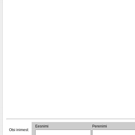
Eesnimi
Perenimi
Otsi inimest: