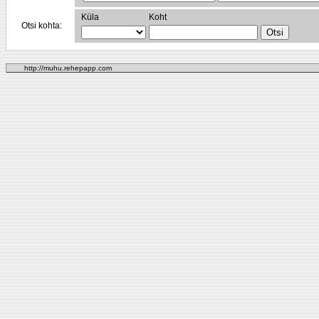
Küla
Koht
Otsi kohta:
http://muhu.rehepapp.com