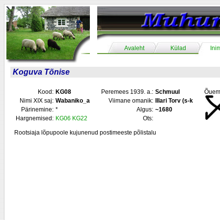
Avaleht
Külad
Ini
Koguva Tõnise
Kood:
KG08
Peremees 1939. a.:
Schmuul
Õuem
Nimi XIX saj:
Wabaniko_a
Viimane omanik:
Illari Torv (s-k
Pärinemine:
*
Algus:
~1680
Hargnemised:
KG06
KG22
Ots:
Rootsiaja lõpupoole kujunenud postimeeste põlistalu