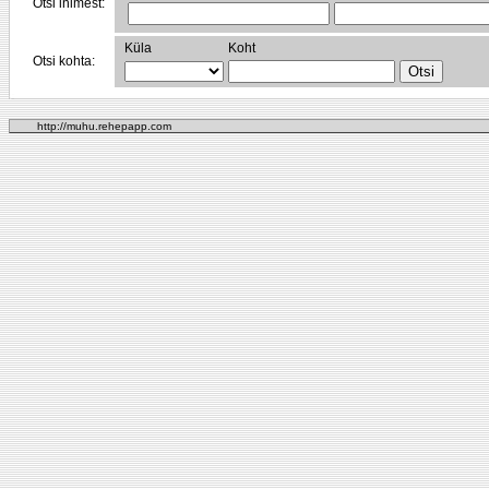
Otsi inimest:
Küla
Koht
Otsi kohta:
http://muhu.rehepapp.com