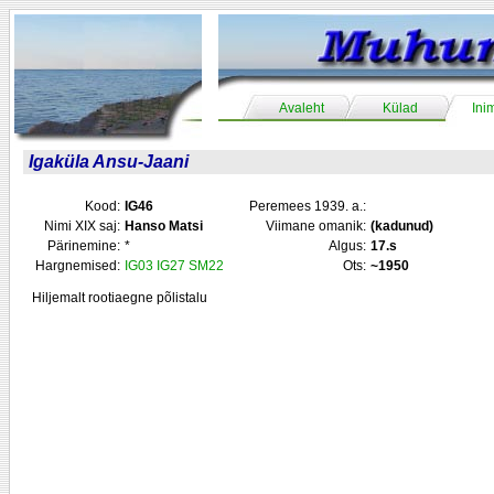
Avaleht
Külad
Ini
Igaküla Ansu-Jaani
Kood:
IG46
Peremees 1939. a.:
Nimi XIX saj:
Hanso Matsi
Viimane omanik:
(kadunud)
Pärinemine:
*
Algus:
17.s
Hargnemised:
IG03
IG27
SM22
Ots:
~1950
Hiljemalt rootiaegne põlistalu