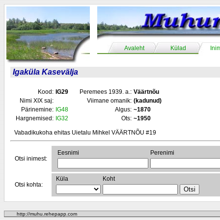
Avaleht
Külad
Ini
Igaküla Kasevälja
Kood:
IG29
Peremees 1939. a.:
Väärtnõu
Nimi XIX saj:
Viimane omanik:
(kadunud)
Pärinemine:
IG48
Algus:
~1870
Hargnemised:
IG32
Ots:
~1950
Vabadikukoha ehitas Uietalu Mihkel VÄÄRTNÕU #19
Eesnimi
Perenimi
Otsi inimest:
Küla
Koht
Otsi kohta:
http://muhu.rehepapp.com