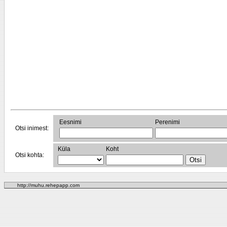
Eesnimi
Perenimi
Otsi inimest:
Küla
Koht
Otsi kohta:
http://muhu.rehepapp.com