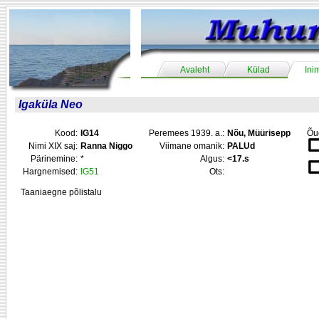
Avaleht
Külad
Ini
Igaküla Neo
Kood:
IG14
Peremees 1939. a.:
Nõu, Müürisepp
Õu
Nimi XIX saj:
Ranna Niggo
Viimane omanik:
PALUd
Pärinemine:
*
Algus:
<17.s
Hargnemised:
IG51
Ots:
Taaniaegne põlistalu