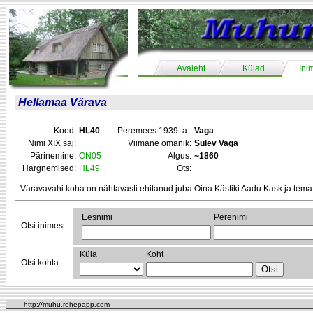
Avaleht
Külad
Ini
Hellamaa Värava
Kood:
HL40
Peremees 1939. a.:
Vaga
Nimi XIX saj:
Viimane omanik:
Sulev Vaga
Pärinemine:
ON05
Algus:
~1860
Hargnemised:
HL49
Ots:
Väravavahi koha on nähtavasti ehitanud juba Oina Kästiki Aadu Kask ja tema 
Eesnimi
Perenimi
Otsi inimest:
Küla
Koht
Otsi kohta:
http://muhu.rehepapp.com