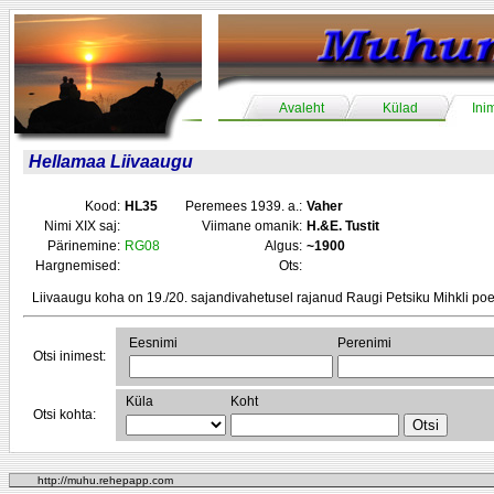
Avaleht
Külad
Ini
Hellamaa Liivaaugu
Kood:
HL35
Peremees 1939. a.:
Vaher
Nimi XIX saj:
Viimane omanik:
H.&E. Tustit
Pärinemine:
RG08
Algus:
~1900
Hargnemised:
Ots:
Liivaaugu koha on 19./20. sajandivahetusel rajanud Raugi Petsiku Mihkli p
Eesnimi
Perenimi
Otsi inimest:
Küla
Koht
Otsi kohta:
http://muhu.rehepapp.com