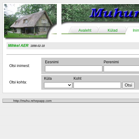
Avaleht
Külad
Ini
Mihkel AER
1898-02-18
Eesnimi
Perenimi
Otsi inimest:
Küla
Koht
Otsi kohta:
http://muhu.rehepapp.com