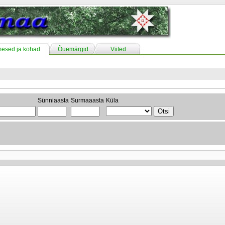
mesed ja kohad
Õuemärgid
Viited
Sünniaasta
Surmaaasta
Küla