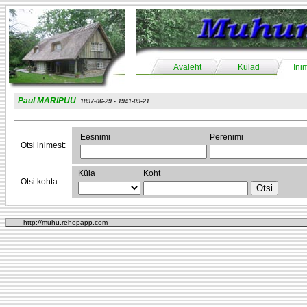
Avaleht
Külad
Ini
Paul MARIPUU
1897-06-29 - 1941-09-21
Eesnimi
Perenimi
Otsi inimest:
Küla
Koht
Otsi kohta:
http://muhu.rehepapp.com