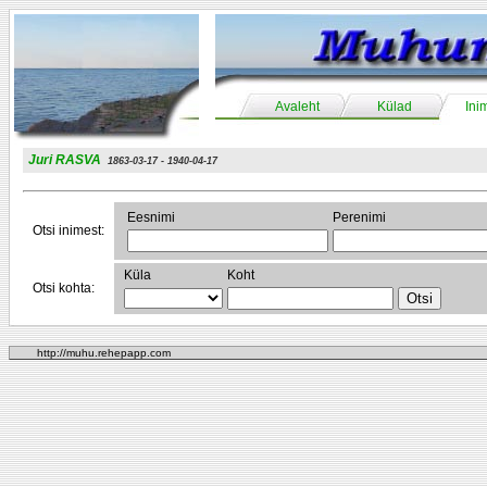
Avaleht
Külad
Ini
Juri RASVA
1863-03-17 - 1940-04-17
Eesnimi
Perenimi
Otsi inimest:
Küla
Koht
Otsi kohta:
http://muhu.rehepapp.com