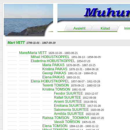
Avaleht
Külad
Ini
Mart VETT
1799-11-01 - 1867-09-19
Mare/Maria VETT
1826-10-28 - 1883-06-21
Mihail HOBUSTKOPPEL
1851-09-13 - 1858-06-05
Ekaterina HOBUSTKOPPEL
1854-07-23
Maria PAIKAS
1876-08-05 - 1887-10-15
Kristina PAIKAS
1878-10-31 - 1884-06-18
Georgi PAIKAS
1881-01-18 - 1884-05-11
Elena PAIKAS
1883-10-31
Elena HOBUSTKOPPEL
1857-08-07 - 1911-03-28
Terenti TOMSON
1878-09-22 - 1880-02-19
Kristina TOMSON
1881-01-08
Feodor SUURTEE
1910-12-07
Rafail SUURTEE
1912-09-09
Arseni SUURTEE
1914-09-01
Emiliana SUURTEE
1917-01-28
Salomonia SUURTEE
1920-06-20
Armilda SUURTEE
1923-02-20
Raissa TOMSON _TOOMKIVI
1882-07-20
Vassili TOMSON
1905-01-05
Elena TOMSON
1884-12-28 - 1900-11-12