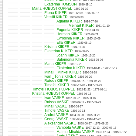
Mihail TOMSON
1887-07-14 - 1902-09-16
Ekaterina TOMSON
1889-11-15
Maria HOBUSTKOPPEL
1860-01-10
Elena KIIKER
1881-12-09 - 1882-02-16
Vassili KIIKER
1883-08-30
Aglaida KIIKER
1914-07-26
Meinart KIIKER
1931-01-10
Eugenia KIIKER
1918-04-10
Herman KIIKER
1921-02-21
Evrosinia KIIKER
1925-10-09
Ella KIIKER
1929-08-19
Kristina KIIKER
1884-11-30
Ekaterina KIIKER
1886-08-25
Joann KIIKER
1909-12-20
Salomonia KIIKER
1915-05-06
Maria KIIKER
1888-12-29
Ekaterina KIIKER
1903-10-11 - 1903-10-17
Mihail _Mihkel KIIKER
1890-08-28
Ivan _Tõnis KIIKER
1892-09-20
Raissa KIIKER
1894-06-15 - 1894-06-20
Timofei KIIKER
1896-12-20 - 1917-03-23
Timofei HOBUSTKOPPEL
1862-11-22 - 1873-08-11
Kristina HOBUSTKOPPEL
1865-08-12
Ivan VASKE
1887-05-22 - 1895-11-07
Raissa VASKE
1888-09-11 - 1967-09-23
Mihail VASKE
1890-08-27
Timofei VASKE
1892-10-14
Andrei VASKE
1894-05-20 - 1895-11-23
Georgi VASKE
1896-06-22 - 1916-12-22
Aleksander VASKE
1898-06-27 - 1979-08-26
Vambola VASKE
1927-12-13 - 2000-07-13
Maimu-Miralda VASKE
1931-12-04 - 2015-07-22