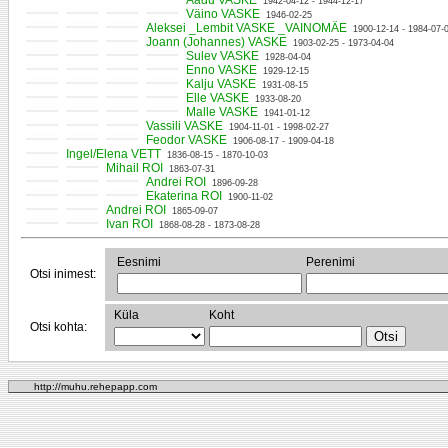
Aadu VASKE
1942-04-12 - 1944-12-17
Väino VASKE
1946-02-25
Aleksei _Lembit VASKE _VAINOMÄE
1900-12-14 - 1984-07-
Joann (Johannes) VASKE
1903-02-25 - 1973-04-04
Sulev VASKE
1928-04-04
Enno VASKE
1929-12-15
Kalju VASKE
1931-08-15
Elle VASKE
1933-08-20
Malle VASKE
1941-01-12
Vassili VASKE
1904-11-01 - 1998-02-27
Feodor VASKE
1906-08-17 - 1909-04-18
Ingel/Elena VETT
1836-08-15 - 1870-10-03
Mihail ROI
1863-07-31
Andrei ROI
1896-09-28
Ekaterina ROI
1900-11-02
Andrei ROI
1865-09-07
Ivan ROI
1868-08-28 - 1873-08-28
Eesnimi
Perenimi
Otsi inimest:
Küla
Koht
Otsi kohta:
http://muhu.rehepapp.com