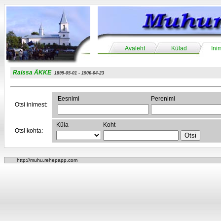
Avaleht
Külad
Ini
Raissa ÄKKE
1899-05-01 - 1906-04-23
Eesnimi
Perenimi
Otsi inimest:
Küla
Koht
Otsi kohta:
http://muhu.rehepapp.com