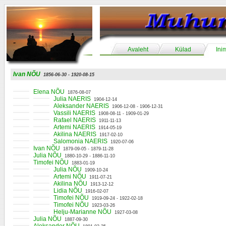
Avaleht
Külad
Ini
Ivan NÕU
1856-06-30 - 1920-08-15
Elena NÕU
1876-08-07
Julia NAERIS
1904-12-14
Aleksander NAERIS
1906-12-08 - 1906-12-31
Vassili NAERIS
1908-08-11 - 1909-01-29
Rafael NAERIS
1911-11-13
Artemi NAERIS
1914-05-19
Akilina NAERIS
1917-02-10
Salomonia NAERIS
1920-07-06
Ivan NÕU
1879-09-05 - 1879-11-28
Julia NÕU
1880-10-29 - 1886-11-10
Timofei NÕU
1883-01-19
Julia NÕU
1909-10-24
Artemi NÕU
1911-07-21
Akilina NÕU
1913-12-12
Lidia NÕU
1916-02-07
Timofei NÕU
1919-09-24 - 1922-02-18
Timofei NÕU
1923-03-26
Helju-Marianne NÕU
1927-03-08
Julia NÕU
1887-09-30