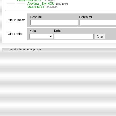
Aleksander NÕU
1891-02-25
Alevtina _Elvi NÕU
1920-10-05
Meeta NÕU
1924-03-23
Eesnimi
Perenimi
Otsi inimest:
Küla
Koht
Otsi kohta:
http://muhu.rehepapp.com